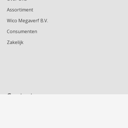
Assortiment
Wico Megaverf B.V.
Consumenten
Zakelijk
Contact
Classic Original Paint
P/a Mariënburg 16
6511 PS Nijmegen