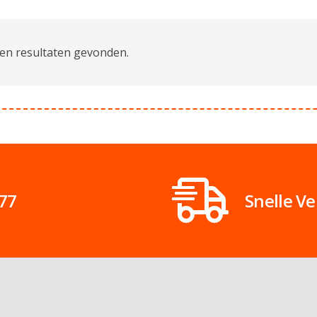
en resultaten gevonden.
 77
Snelle V