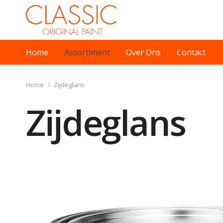
Home
Assortiment
Over Ons
Contact
Home
/
Zijdeglans
Zijdeglans