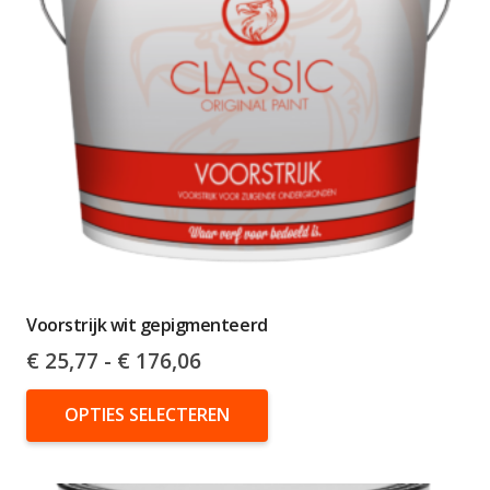
gekozen
worden
op
de
productpagina
Voorstrijk wit gepigmenteerd
Prijsklasse:
€
25,77
-
€
176,06
€ 25,77
Dit
tot
OPTIES SELECTEREN
product
€ 176,06
heeft
meerdere