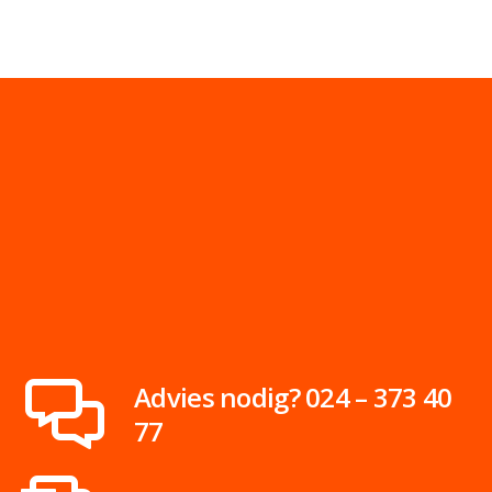
de
productpagina
Advies nodig? 024 – 373 40
77