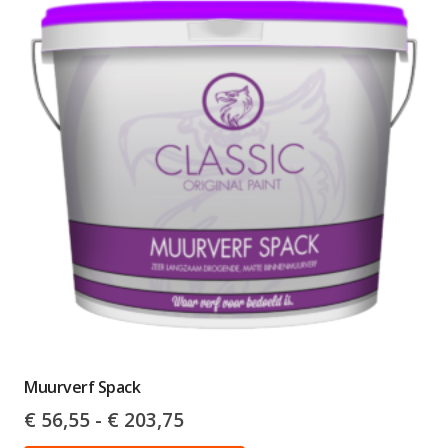
Muurverf Spack
Prijsklasse:
€
56,55
-
€
203,75
€ 56,55
Dit