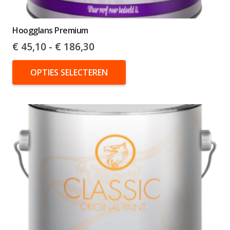
Hoogglans Premium
Prijsklasse:
€
45,10
-
€
186,30
€ 45,10
Dit
tot
OPTIES SELECTEREN
product
€ 186,30
heeft
meerdere
variaties.
Deze
optie
kan
gekozen
worden
op
de