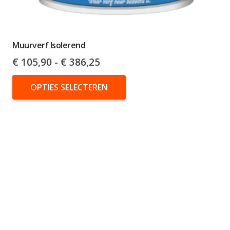
Muurverf Isolerend
Prijsklasse:
€
105,90
-
€
386,25
€ 105,90
Dit
tot
OPTIES SELECTEREN
product
€ 386,25
heeft
meerdere
variaties.
Deze
optie
kan
gekozen
worden
op